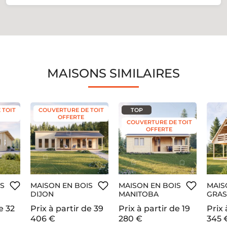
MAISONS SIMILAIRES
 TOIT
COUVERTURE DE TOIT
TOP
OFFERTE
COUVERTURE DE TOIT
OFFERTE
IS
MAISON EN BOIS
MAISON EN BOIS
MAIS
DIJON
MANITOBA
GRAS
e
32
Prix à partir de
39
Prix à partir de
19
Prix 
406 €
280 €
345 