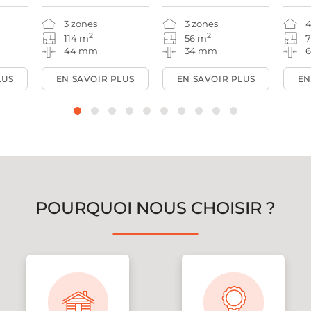
3 zones
3 zones
4
2
2
114 m
56 m
44 mm
34 mm
LUS
EN SAVOIR PLUS
EN SAVOIR PLUS
EN
POURQUOI NOUS CHOISIR ?