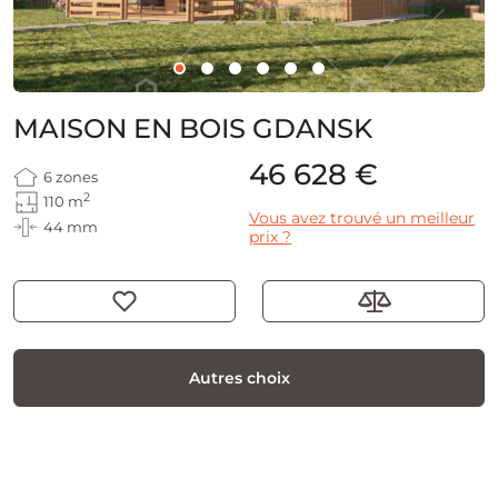
MAISON EN BOIS GDANSK
46 628 €
6 zones
2
110 m
Vous avez trouvé un meilleur
44 mm
prix ?
Autres choix