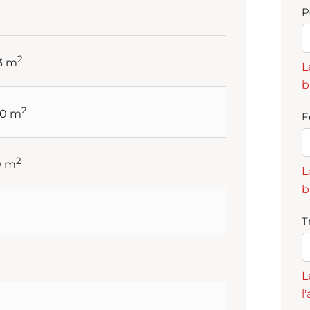
P
2
73 m
L
b
2
30 m
F
2
0 m
L
b
T
L
l