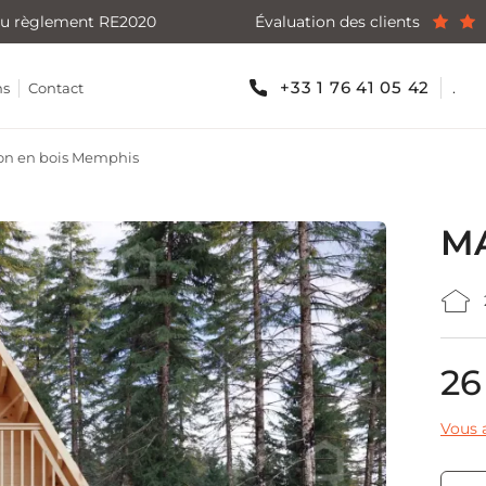
u règlement RE2020
Évaluation des clients
+33 1 76 41 05 42
.
ns
Contact
on en bois Memphis
MA
26
Vous a