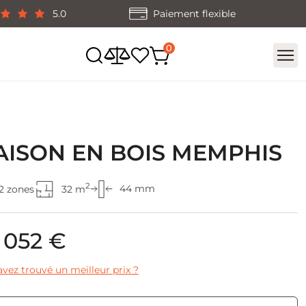
5.0
Paiement flexible
ISON EN BOIS MEMPHIS
2
44 mm
2 zones
32 m
 052 €
vez trouvé un meilleur prix ?