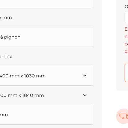
O
85 mm
E
n
t à pignon
c
d
er line
 1400 mm x 1030 mm
 800 mm x 1840 mm
 mm