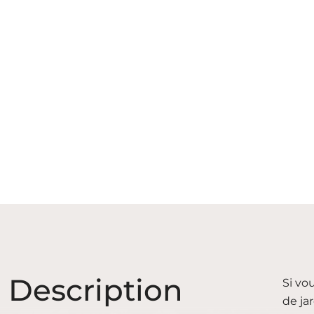
Description
Si vo
de ja