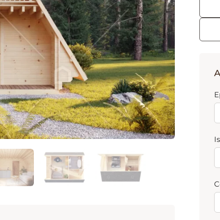
A
E
I
C