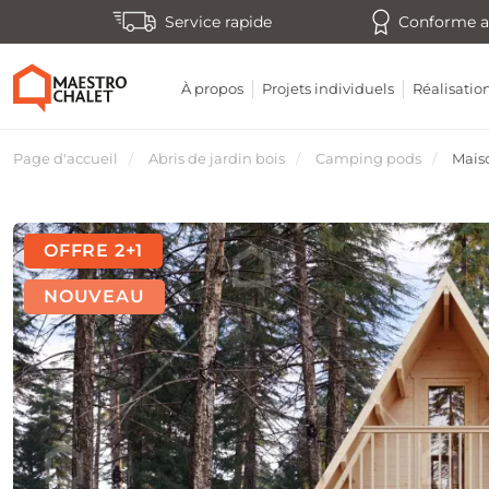
Service rapide
Conforme a
À propos
Projets individuels
Réalisatio
Page d'accueil
Abris de jardin bois
Camping pods
Mais
OFFRE 2+1
NOUVEAU