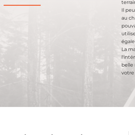
terrai
Il pe
au ch
pouva
utili
égale
La ma
l'int
belle
votre