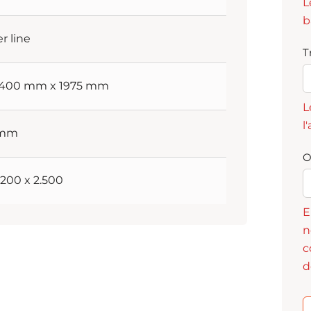
L
b
er line
T
 1400 mm x 1975 mm
L
l
 mm
O
3.200 x 2.500
E
n
c
d