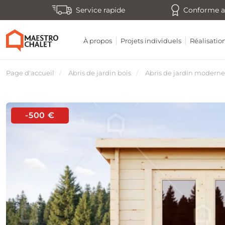
Service rapide
Conforme a
À propos
Projets individuels
Réalisatio
Page d'accueil
Abris de jardin bois
Abris de jardin moderne
-500 €