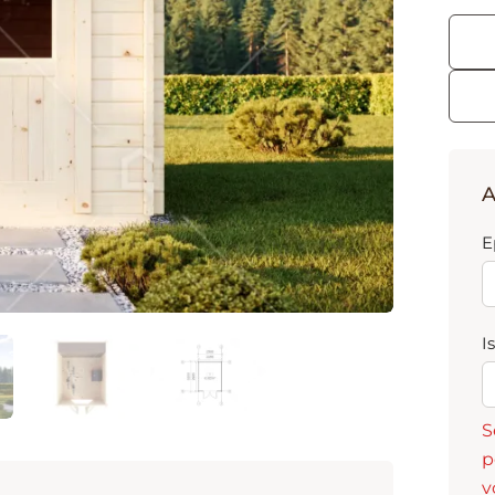
A
E
I
S
p
v