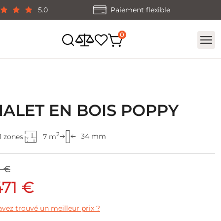
5.0
Paiement flexible
ALET EN BOIS POPPY
2
34 mm
1 zones
7 m
1 €
471 €
vez trouvé un meilleur prix ?