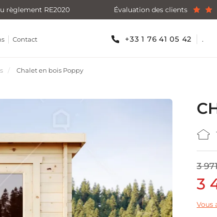
u règlement RE2020
Évaluation des clients
+33 1 76 41 05 42
.
ns
Contact
s
Chalet en bois Poppy
CH
3 97
3 
Vous a