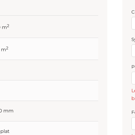
C
2
0 m
S
2
5 m
P
L
b
60 mm
F
 plat