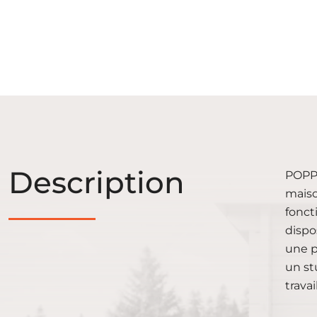
Description
POPPY
maiso
fonct
dispo
une p
un st
trava