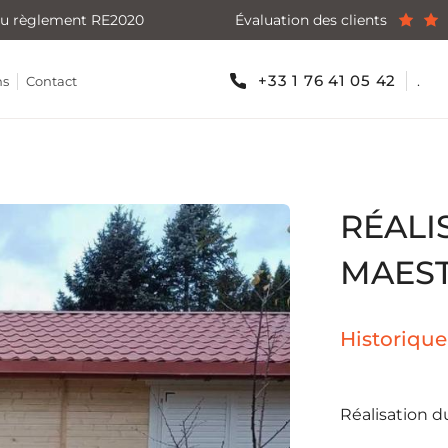
u règlement RE2020
Évaluation des clients
+33 1 76 41 05 42
.
ns
Contact
RÉALI
MAEST
Historique
Réalisation d