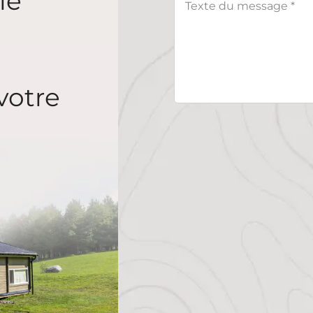
le
votre