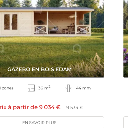
GAZEBO EN BOIS EDAM
2
1 zones
36 m
44 mm
rix à partir de
9 034 €
9 534 €
EN SAVOIR PLUS