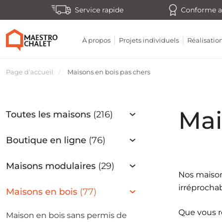
Service rapide
Conforme a
À propos
Projets individuels
Réalisatio
Page d'accueil
Maisons en bois pas chers
Mai
Toutes les maisons
(216)
Boutique en ligne
(76)
Maisons modulaires
(29)
Nos maison
irréprocha
Maisons en bois
(77)
Que vous r
Maison en bois sans permis de