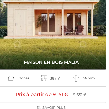
MAISON EN BOIS MALIA
2
1 zones
38 m
34 mm
Prix à partir de
9 151 €
9 651 €
EN SAVOIR PLUS